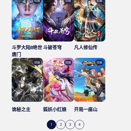
动画
动画
动画
斗罗大陆II绝世
斗破苍穹
凡人修仙传
唐门
动画
动画
动画
诡秘之主
狐妖小红娘
开局一座山
1
2
3
4