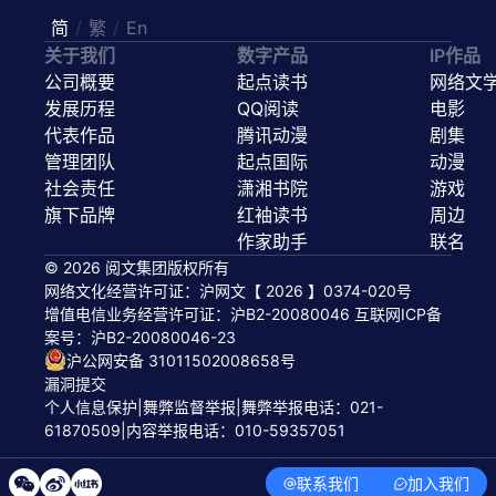
简
/
繁
/
En
关于我们
数字产品
IP作品
公司概要
起点读书
网络文
发展历程
QQ阅读
电影
代表作品
腾讯动漫
剧集
管理团队
起点国际
动漫
社会责任
潇湘书院
游戏
旗下品牌
红袖读书
周边
作家助手
联名
© 2026 阅文集团版权所有
网络文化经营许可证：沪网文【 2026 】0374-020号
增值电信业务经营许可证：沪B2-20080046 互联网ICP备
案号：
沪B2-20080046-23
沪公网安备 31011502008658号
漏洞提交
个人信息保护
|
舞弊监督举报
|
舞弊举报电话：021-
61870509
|
内容举报电话：010-59357051
联系我们
加入我们