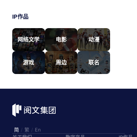
IP作品
网络文学
电影
动漫
游戏
周边
联名
简
/
繁
/
En