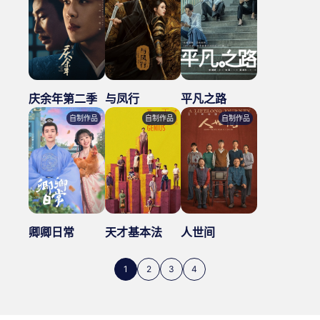
庆余年第二季
与凤行
平凡之路
自制作品
自制作品
自制作品
卿卿日常
天才基本法
人世间
1
2
3
4