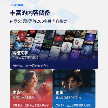
IP WORKS
丰富的内容储备
包罗文漫影游等200多种内容品类
网络文学
引爆故事宇宙的起点
与创作者、用户一起培育IP的种子
电影
剧集
打开想象力的视界
品质剧集的心灵共振
热辣滚烫：登顶中国年度票房冠军
庆余年2：迪士尼热度最高大陆剧