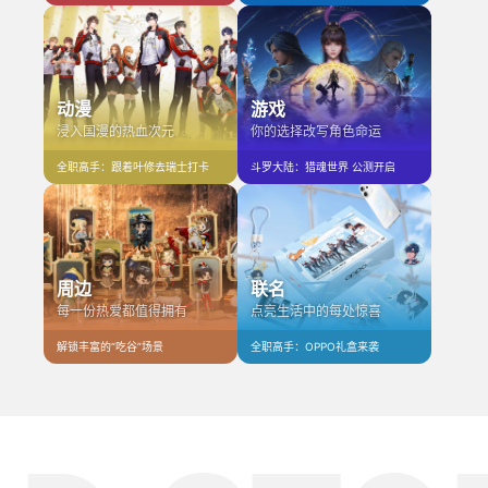
动漫
游戏
浸入国漫的热血次元
你的选择改写角色命运
全职高手：跟着叶修去瑞士打卡
斗罗大陆：猎魂世界 公测开启
周边
联名
每一份热爱都值得拥有
点亮生活中的每处惊喜
解锁丰富的“吃谷”场景
全职高手：OPPO礼盒来袭