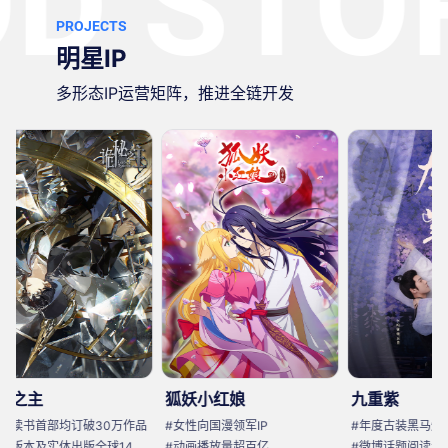
D STOR
PROJECTS
明星IP
多形态IP运营矩阵，推进全链开发
狐妖小红娘
九重紫
部均订破30万作品
#女性向国漫领军IP
#年度古装黑马爆款剧
#翻译版本及实体出版全球14种语言
#动画播放量超百亿
#微博话题阅读量45亿